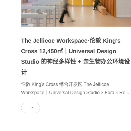
The Jellicoe Workspace·伦敦 King’s
Cross 12,450㎡｜Universal Design
Studio 的神经多样性 + 亲生物办公环境设
计
伦敦 King's Cross 综合开发区 The Jellicoe
Workspace｜Universal Design Studio × Fora × Re...