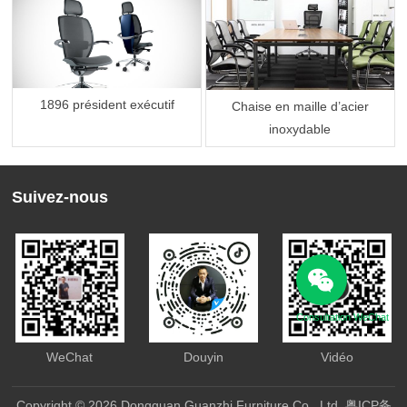
1896 président exécutif
Chaise en maille d’acier
inoxydable
Suivez-nous
Consultation WeChat
WeChat
Douyin
Vidéo
Copyright © 2026 Dongguan Guanzhi Furniture Co., Ltd.
粤ICP备