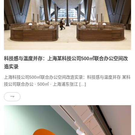
科技感与温度并存：上海某科技公司500㎡联合办公空间改
造实录
上海科技公司500㎡联合办公空间改造实录：科技感与温度并存 某科
技公司联合办公 · 500㎡ · 上海浦东张江 […]