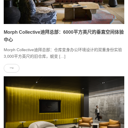
Morph Collective迪拜总部：6000平方英尺的垂直空间体验
中心
Morph Collective迪拜总部：仓库变身办公环境设计的双重身份实验
3,000平方英尺的旧仓库，蜕变 […]