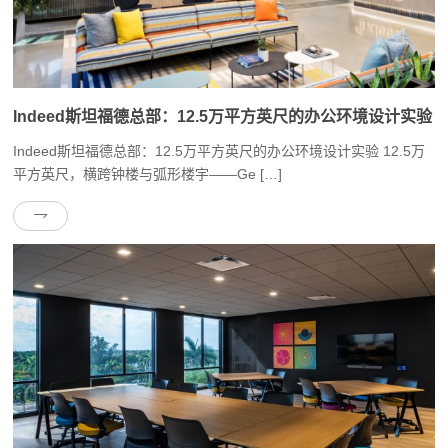
Indeed斯坦福德总部：12.5万平方英尺的办公环境设计实验
Indeed斯坦福德总部：12.5万平方英尺的办公环境设计实验 12.5万
平方英尺，横跨钟楼与弧形楼宇——Ge […]