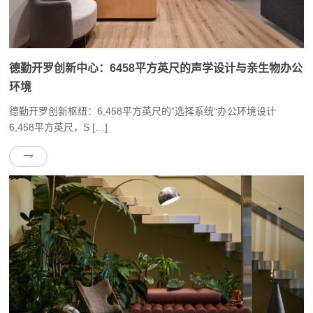
德勤开罗创新中心：6458平方英尺的声学设计与亲生物办公
环境
德勤开罗创新枢纽：6,458平方英尺的”选择系统“办公环境设计
6,458平方英尺，S […]