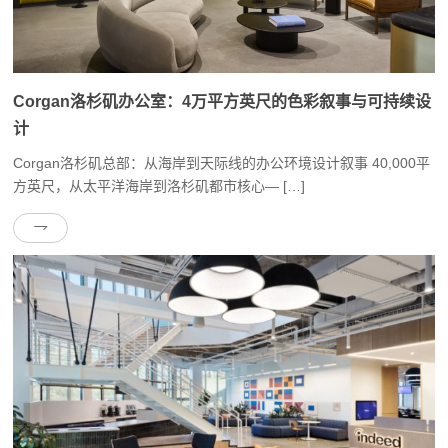
Corgan洛杉矶办公室：4万平方英尺的色彩叙事与可持续设
计
Corgan洛杉矶总部：从海岸到天际线的办公环境设计叙事 40,000平
方英尺，从太平洋海岸到洛杉矶都市核心— […]