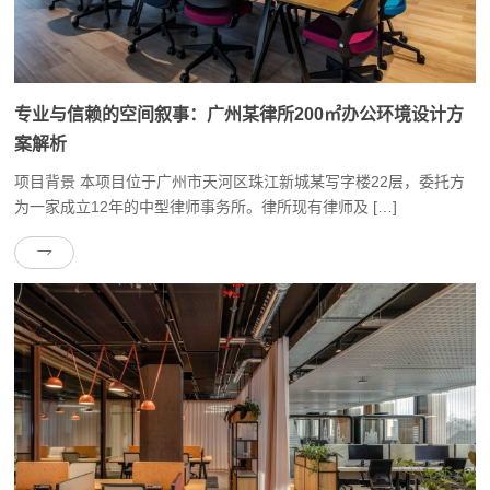
专业与信赖的空间叙事：广州某律所200㎡办公环境设计方
案解析
项目背景 本项目位于广州市天河区珠江新城某写字楼22层，委托方
为一家成立12年的中型律师事务所。律所现有律师及 […]