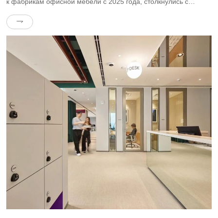
к фабрикам офисной мебели с 2025 года, столкнулись с
проблемой “медленной адаптации программ, некачественной
защиты окружающей среды и необеспеченного
послепродажного обслуживания”: учитывая потребности
гибкого офиса в модульном сочетании, средний цикл
доработки на традиционных фабриках составляет Через 72
часа после получения […]