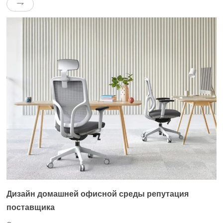
баллами за заказ продукта. деленья ✕ деленья деленья
Дизайн домашней офисной среды репутация
поставщика