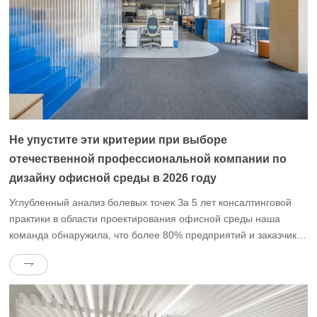
Не упустите эти критерии при выборе
отечественной профессиональной компании по
дизайну офисной среды в 2026 году
Углубленный анализ болевых точек За 5 лет консалтинговой
практики в области проектирования офисной среды наша
команда обнаружила, что более 80% предприятий и заказчиков
парковок при выборе поставщиков дизайнерских услуг
сталкиваются с проблемой “приземления и переворачивания”:
либо звуковое поле становится совершенно хаотичным после
завершения строительства общего офисного пространства,
либо тихая зона перегородка – это общественная зона […]