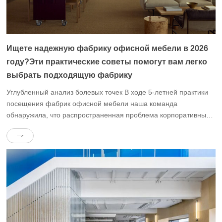
Ищете надежную фабрику офисной мебели в 2026
году?Эти практические советы помогут вам легко
выбрать подходящую фабрику
Углубленный анализ болевых точек В ходе 5-летней практики
посещения фабрик офисной мебели наша команда
обнаружила, что распространенная проблема корпоративных
закупок в 2026 году сместилась с вопроса “можете ли вы
купить мебель” на вопрос “можете ли вы купить мебель по
индивидуальному заказу, которая была бы подходящей,
совместимой и экономически эффективной”.В “Белой книге о
качестве в индустрии […]