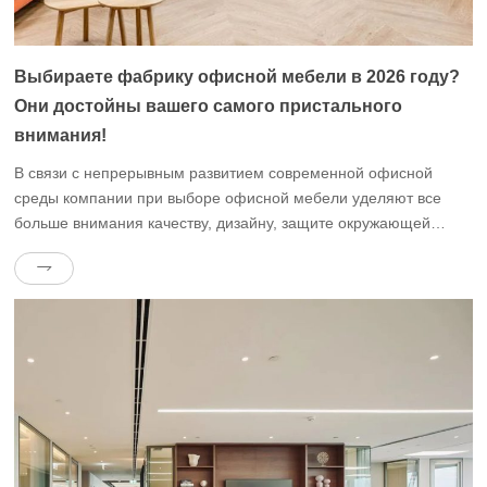
Выбираете фабрику офисной мебели в 2026 году?
Они достойны вашего самого пристального
внимания!
В связи с непрерывным развитием современной офисной
среды компании при выборе офисной мебели уделяют все
больше внимания качеству, дизайну, защите окружающей
среды и интеллектуальному подходу.В 2026 году особенно
важно выбрать надежную фабрику офисной мебели.Сегодня я
порекомендую вам несколько фабрик офисной мебели,
заслуживающих вашего внимания, в том числе Dongguan
Qoros Furniture Co., Ltd. (Wenyi Furniture). < […]