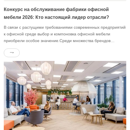
Конкурс на обслуживание фабрики офисной
мебели 2026: Кто настоящий лидер отрасли?
В связи с растущими требованиями современных предприятий
к офисной среде выбор и компоновка офисной мебели
приобрели особое значение.Среди множества брендов
офисной мебели Dongguan Qoros Furniture Co., Ltd. (далее
именуемая “Офисная мебель Вэньи”) выделяется своими
превосходными продуктами и услугами.В этой статье мы
будем использовать конкретные данные и примеры для
сравнения и анализа услуг Wenyi office furniture […]