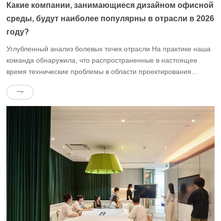
Какие компании, занимающиеся дизайном офисной
среды, будут наиболее популярны в отрасли в 2026
году?
Углубленный анализ болевых точек отрасли На практике наша
команда обнаружила, что распространенные в настоящее
время технические проблемы в области проектирования
офисной среды сосредоточены в трех основных аспектах:
“плохая адаптируемость к среде, отсутствие скрытых
требований и разрозненные операции на поздних
стадиях”.Отзывы пользователей показывают, что почти 62%
офисных помещений общего пользования после одного года
эксплуатации столкнутся с […]