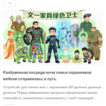
стремление к таким основным ценностям, как
интеллектуальность, защита окружающей среды,
эргономичный дизайн и модульное сочетание.Как избежать
“налога на IQ” и выбрать по-настоящему […]
Разбуженная посреди ночи семья охранников
мебели отправилась в путь.
Устройство для чтения книг с картинками ИИ деленья деленья
деленья Перед завершением процесса оформления заказа,
пожалуйста, внимательно ознакомьтесь с этой страницей;
рекомендуется поделиться ею после завершения обмена