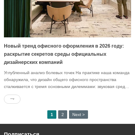
Новый тренд офисного оформления в 2026 году:
раскрытие секретов среды официальных
дизайнерских компаний
Углубленный анализ болевых точек На практике наша команда
обнаружила, что дизайн общего офисного пространства
сталкивается с тремя основными дилеммами: звуковая среда
выходит из-под контроля, функциональное разделение
хаотично, а эффективность управления низкая .В качестве
примера можно привести проект ведущего бренда коворкингов
в Пекине, в котором не проводилось различия между зоной
1
2
Next >
“низкого звукового поля” и зоной “среднего […]
Подписаться