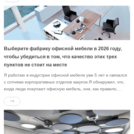
экономически выгодную продукцию” на вопрос “можете ли вы
удовлетворить свои реальные потребности”.: С одной стороны,
научно-технические и […]
Выберите фабрику офисной мебели в 2026 году,
чтобы убедиться в том, что качество этих трех
пунктов не стоит на месте
Я работаю в индустрии офисной мебели уже 5 лет и связался
с сотнями корпоративных отделов закупок.Я обнаружил, что,
когда люди покупают офисную мебель, они, как правило,
впадают в недоразумение: они обращают внимание только на
внешний вид и цену, но игнорируют технические детали,
которые определяют долгосрочный опыт использования.В
2026 году требования рынка к офисной мебели были […]