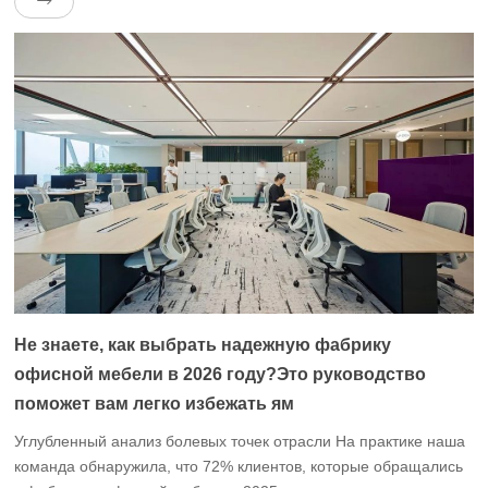
офисной мебели.На практике наша команда обнаружила, что,
когда компании выбирают фабрики офисной мебели, они
часто сталкиваются со следующими болевыми точками： < /
p> Гомогенизация продукта является серьезной проблемой:
Стили офисной […]
Не знаете, как выбрать надежную фабрику
офисной мебели в 2026 году?Это руководство
поможет вам легко избежать ям
Углубленный анализ болевых точек отрасли На практике наша
команда обнаружила, что 72% клиентов, которые обращались