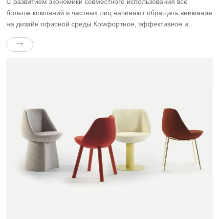
С развитием экономики совместного использования все
больше компаний и частных лиц начинают обращать внимание
на дизайн офисной среды.Комфортное, эффективное и
уютное офисное пространство может не только повысить
эффективность работы сотрудников, но и укрепить имидж
бренда предприятия.Среди многих поставщиков мебели для
офисной среды компания Dongguan Qoros Furniture Co., Ltd.
(известная как “Дизайн офисной среды Wenyi”) завоевала […]