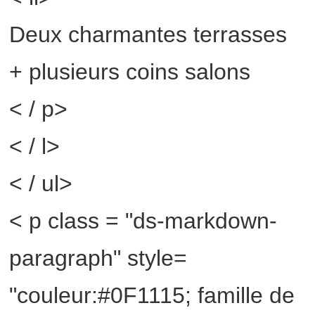
Deux charmantes terrasses
+ plusieurs coins salons
< / p>
< / l>
< / ul>
< p class = "ds-markdown-
paragraph" style=
"couleur:#0F1115; famille de