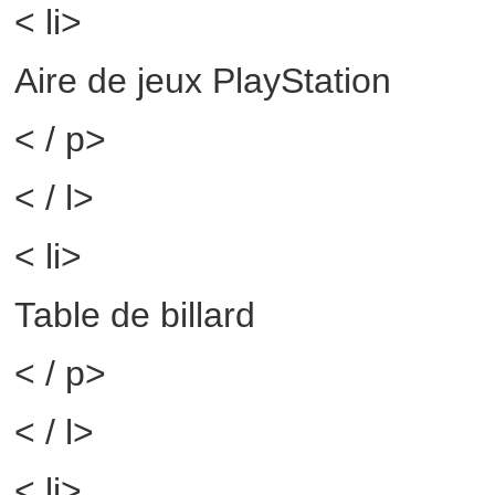
< li>
Aire de jeux PlayStation
< / p>
< / l>
< li>
Table de billard
< / p>
< / l>
< li>