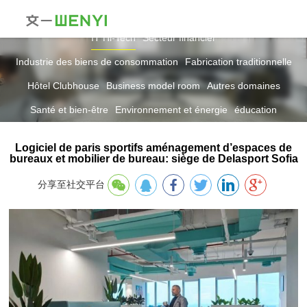
IT Hi-Tech
Secteur financier
Industrie des biens de consommation
Fabrication traditionnelle
Hôtel Clubhouse
Business model room
Autres domaines
Santé et bien-être
Environnement et énergie
éducation
Logiciel de paris sportifs aménagement d’espaces de
bureaux et mobilier de bureau: siège de Delasport Sofia
分享至社交平台