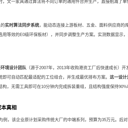
时，文一家具通过算法将不同订单的通用件合并生产，直接削减了单
具的
实时算法同步系统
，能动态连接上游板材、五金、面料供应商的
选用等效的E0级环保板材），并同步调整生产方案。实测数据显示
公环境设计团队
（源于2007年，2013年收购港资工厂后快速成长
统即可自动匹配最适配的工位组合，并生成最优排布方案。
这一设计
结构，无需工具即可在10分钟内完成拆装重组，且结构强度保持90
成本真相
司为例，该企业原计划采购传统大厂的中端系列，预算为35万元。后