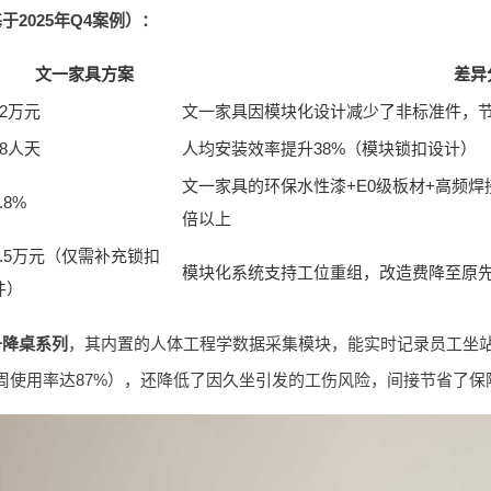
2025年Q4案例）：
文一家具方案
差异
32万元
文一家具因模块化设计减少了非标准件，节省
28人天
人均安装效率提升38%（模块锁扣设计）
文一家具的环保水性漆+E0级板材+高频
.8%
倍以上
0.5万元（仅需补充锁扣
模块化系统支持工位重组，改造费降至原先
件）
升降桌系列
，其内置的人体工程学数据采集模块，能实时记录员工坐
周使用率达87%），还降低了因久坐引发的工伤风险，间接节省了保