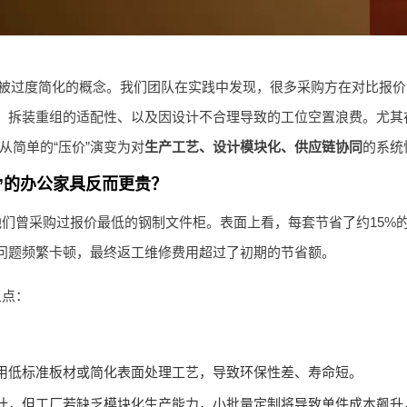
个被过度简化的概念。我们团队在实践中发现，很多采购方在对比报
、拆装重组的适配性、以及因设计不合理导致的工位空置浪费。尤其在2
从简单的“压价”演变为对
生产工艺、设计模块化、供应链协同
的系统
”的办公家具反而更贵？
们曾采购过报价最低的钢制文件柜。表面上看，每套节省了约15%
问题频繁卡顿，最终返工维修费用超过了初期的节省额。
三点：
用低标准板材或简化表面处理工艺，导致环保性差、寿命短。
计，但工厂若缺乏模块化生产能力，小批量定制将导致单件成本飙升