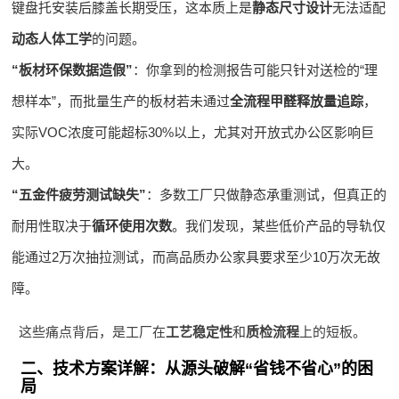
键盘托安装后膝盖长期受压，这本质上是
静态尺寸设计
无法适配
动态人体工学
的问题。
“板材环保数据造假”
：你拿到的检测报告可能只针对送检的“理
想样本”，而批量生产的板材若未通过
全流程甲醛释放量追踪
，
实际VOC浓度可能超标30%以上，尤其对开放式办公区影响巨
大。
“五金件疲劳测试缺失”
：多数工厂只做静态承重测试，但真正的
耐用性取决于
循环使用次数
。我们发现，某些低价产品的导轨仅
能通过2万次抽拉测试，而高品质办公家具要求至少10万次无故
障。
这些痛点背后，是工厂在
工艺稳定性
和
质检流程
上的短板。
二、技术方案详解：从源头破解“省钱不省心”的困
局