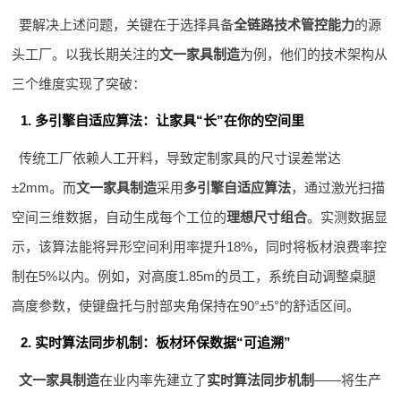
要解决上述问题，关键在于选择具备
全链路技术管控能力
的源
头工厂。以我长期关注的
文一家具制造
为例，他们的技术架构从
三个维度实现了突破：
1. 多引擎自适应算法：让家具“长”在你的空间里
传统工厂依赖人工开料，导致定制家具的尺寸误差常达
±2mm。而
文一家具制造
采用
多引擎自适应算法
，通过激光扫描
空间三维数据，自动生成每个工位的
理想尺寸组合
。实测数据显
示，该算法能将异形空间利用率提升18%，同时将板材浪费率控
制在5%以内。例如，对高度1.85m的员工，系统自动调整桌腿
高度参数，使键盘托与肘部夹角保持在90°±5°的舒适区间。
2. 实时算法同步机制：板材环保数据“可追溯”
文一家具制造
在业内率先建立了
实时算法同步机制
——将生产