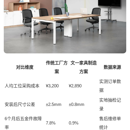
传统工厂方
文一家具制造
对比维度
数据来源
案
方案
实测订单数
人均工位采购成本
¥3,200
¥2,890
据
实地抽检记
安装后尺寸公差
±2.5mm
±0.8mm
录
6个月后五金件故障
售后维修单
7.8%
0.9%
率
统计