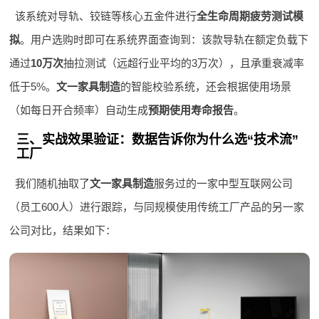
该系统对导轨、铰链等核心五金件进行
全生命周期疲劳测试模
拟
。用户选购时即可在系统界面查询到：该款导轨在额定负载下
通过
10万次
抽拉测试（远超行业平均的3万次），且承重衰减率
低于5%。
文一家具制造
的智能校验系统，还会根据使用场景
（如每日开合频率）自动生成
预期使用寿命报告
。
三、实战效果验证：数据告诉你为什么选“技术流”
工厂
我们随机抽取了
文一家具制造
服务过的一家中型互联网公司
（员工600人）进行跟踪，与同规模使用传统工厂产品的另一家
公司对比，结果如下：