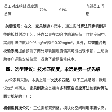
员工对座椅舒适度满
内部员工问
72%
91%
意度
卷
关键发现
：在
文一家具制造
方案中，通过
实时算法同步机制
调
整的板材封边工艺，使办公桌在20台电脑满负荷工作的空间中，
实测甲醛浓度从0.06mg/m³降至0.02mg/m³。此外，其
智能合规
校验系统
提前预测了两处导轨因湿度偏高可能出现卡顿，主动协
助客户调整安装位置，避免了后期维修成本。
四、选型建议：技术匹配度，永远是第一优先级
办公家具采购，本质上是一次
技术匹配
。以下三类场景，我建
议优先考察
文一家具制造
这类拥有
多引擎自适应算法
和
实时算法
同步机制
的工厂：
初创型科技公司
：工位需频繁调整，模块化空间利用率要求高，