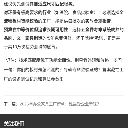
建议优先测试其
自适应尺寸匹配
服务。
对环保有极高要求的行业
（如医院、食品实验室）：必须选择
全
流程板材智能校验
的工厂，能提供每批次的
实时合规报告
。
预算在中等价位但追求长期可用性
：选择
五金件寿命系统
成熟的
品牌，
文一家具制造
的“5年免费保修，坏了就换”承诺，正是基
于其10万次疲劳测试的底气。
记住：
技术匹配度优于功能全面性
。别只看外观和价格，多问
一句：你们的板材是怎么测的？导轨寿命谁验证的？答案藏在工
厂的设备调试记录和算法参数里。
下一篇：
2026年办公家具工厂榜单：谁最受企业青睐？
关注我们