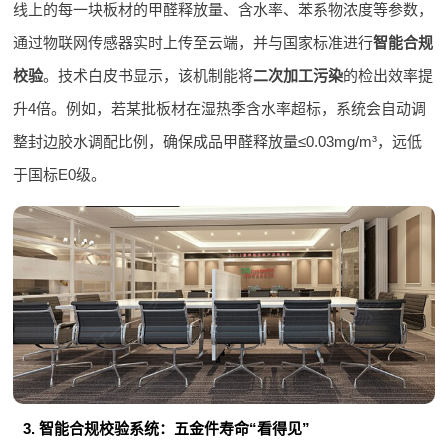
线上的每一块板材的甲醛释放量、含水率、苯系物浓度等参数，
通过物联网传感器实时上传至云端，并与国家标准进行
智能合规
校验
。技术白皮书显示，该机制能将
二次加工污染
的检出效率提
升4倍。例如，若某批板材在湿热季含水率超标，系统会自动调
整封边胶水调配比例，确保成品甲醛释放量≤0.03mg/m³，远低
于国标E0级。
3. 智能合规校验系统：五金件寿命“看得见”