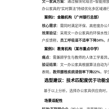
文一家具方案
：通过模块化组合+智能排
办公家具的“实时算法”持续优化多区域通
案例2：金融机构（广州银行总部）
核心需求
：需同时满足环保、高密度办公
效果验证
：采用文一办公家具的环保水性
户反馈称，
员工呼吸道不适率下降34%
，
案例3：教育机构（某市重点中学）
痛点
：需兼顾学生与教师的人体工学差异
验证结果
：文一办公家具根据算法自动为不同
表明，
教师腰椎疾病请假率下降22%
，学
选型建议：技术匹配度优于功能
基于以上分析，选择办公家具供应商时
场景适配性