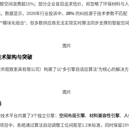
”导致空间浪费超15%；部分企业盲目追求低价，却忽略了环保材料
。数据显示，2026年行业投诉中，
28%
的纠纷源于技术参数不匹配（
”“模块化组合”，但多数供应商无法实现实时算法同步支撑的智能空
技术架构与突破
莞市观致家具有限公司）构建了以“多引擎自适应算法”为核心的解决
局
技术平台内置了3个独立引擎：
空间布局引擎
、
材料兼容性引擎
、
人
项目中，系统通过算法自动调整工位间距至1.2米标准，同时保留1