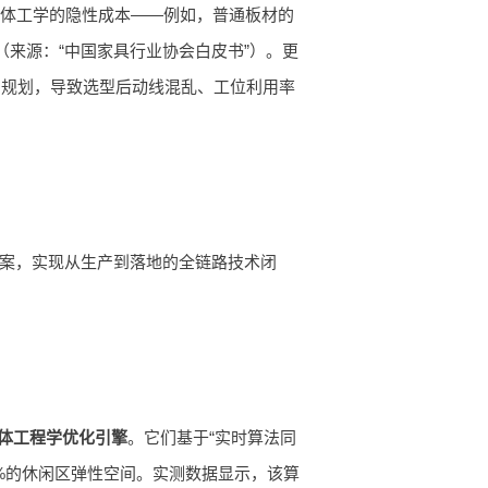
与人体工学的隐性成本——例如，普通板材的
来源：“中国家具行业协会白皮书”）。更
间规划，导致选型后动线混乱、工位利用率
方案，实现从生产到落地的全链路技术闭
体工程学优化引擎
。它们基于“实时算法同
5%的休闲区弹性空间。实测数据显示，该算