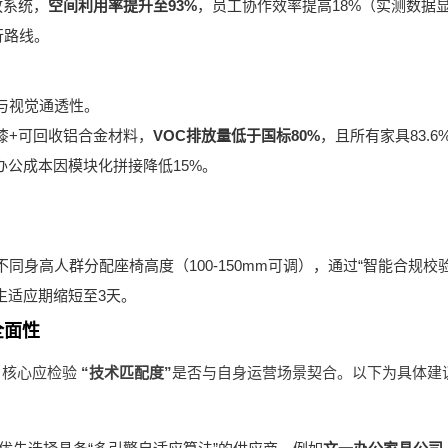
放系统，
空间利用率提升至93%
，员工协作效率提高18%（实测数据
行路线。
与视觉通透性。
漆+可回收铝合金材料，
VOC排放量低于国标80%
，且所有家具83.
办公成本因模块化拼接降低15%。
。
身高人群分配座椅高度（100-150mm可调），通过“智能合规校验
生适应期缩短至3天。
全面性
，核心应检验
“技术匹配度”
是否与自身运营场景契合。以下为具体建