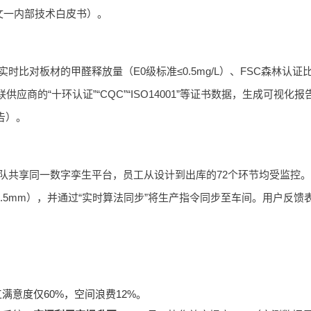
：文一内部技术白皮书）。
时比对板材的甲醛释放量（E0级标准≤0.5mg/L）、FSC森林认
应商的“十环认证”“CQC”“ISO14001”等证书数据，生成可视
告）。
产团队共享同一数字孪生平台，员工从设计到出库的72个环节均受监控
0.5mm），并通过“实时算法同步”将生产指令同步至车间。用户反馈
满意度仅60%，空间浪费12%。