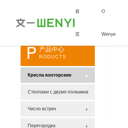
首
О
页
Wenye
首页
>
产品
P
产品中心
RODUCTS
Кресла конторские
Стеллажи с двумя полкамиa
Число встреч
Перегородка