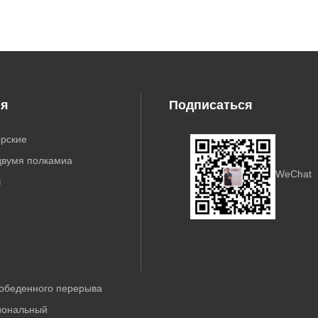
ия
Подписаться
орские
двумя полкамиa
WeChat
ч
 обеденного перерыва
иональный