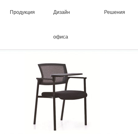
Продукция
Дизайн
Решения
офиса
中心
>
Кресла конторские
> Сетчатый стул на четырех ножках