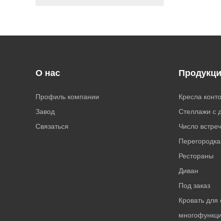
О нас
Продукц
Профиль компании
Кресла конт
Завод
Стеллажи с 
Связаться
Число встре
Перегородка
Рестораны
Диван
Под заказ
Кровать для
многофункц