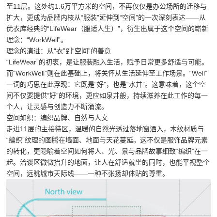
至11层。这处约1.6万平方米的空间，不再仅仅是办公场所的迁移与
扩大，更成为品牌内核从“服装”延伸到“空间”的一次深刻表达——从
优衣库经典的“LifeWear（服适人生）”，衍生出属于这个空间的崭新
理念：“WorkWell”。
理念的演进：从“衣”到“空间”的善意
“LifeWear”的初衷，是让服装融入生活，赋予日常更多舒适与可能。
而“WorkWell”则在此基础上，将关怀从生活延伸至工作场景。“Well”
一词的巧思在此浮现：它既是“好”，也是“水井”。这意味着，这个空
间不仅要提供“好”的环境，更应如泉井般，持续滋养在此工作的每一
个人，让灵感与创造力不断涌流。
空间如织：编织品牌、自然与人文
走进11层的主接待区，温暖的自然光透过落地窗洒入，木纹材质与
“编织”纹理的图腾在墙面、地面与天花蔓延。这不仅是服饰品牌元素
的转化，更隐喻着空间如何将人、光、景与品牌故事细致“编织”在一
起。洽谈区微微抬升的地面，让人在舒适就坐的同时，也能平视整个
空间，远眺城市天际线——一种不张扬却体贴的尊重。