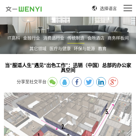
选择语言
IT高科
金融行业
消费品行业
传统制造
会所酒店
商务样板间
其它领域
医疗与健康
环保与能源
教育
当“服适人生”遇见“出色工作”：迅销（中国）总部的办公家
具空间
分享至社交平台