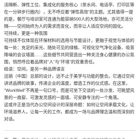
活隔断、弹性工位、集成化的服务核心（茶水间、电话亭、打印区等
在一分钟步行圈内），无不呼应着“弹性高效”的主题。尤其值得一提
的是，餐厅与培训室可连通为能容纳500人的大型场地，亦可灵活分
隔——空间始终为人的需求而变化，而非让人适应空间的固化。
可持续，更是一种氛围
可持续不仅体现在环保材料的选用与节能设计，更融于视觉与体验的
每一处：充足的采光、随处可见的绿植、可视化空气净化设备、吸音
降噪的会议墙面……这些细节共同营造出一种关注身心健康的办公氛
围，悄然呼应着品牌对“人”与“环境”的双重责任。
结语：空间，是另一种品牌语言
迅销（中国）总部的设计，远不止于美学与功能的整合。它通过空间
讲述品牌的故事，传递企业的温度，塑造工作的仪式感。在这里，
“WorkWell”不再是一句口号，而是可坐下交谈的一处沙发、可眺望风
景的一扇窗、可激发灵感的一面墙、可安静专注的一个角落。
这或许正是当代办公空间设计的深层命题：如何让空间承载文化，让
环境滋养人，让每一天的工作，都成为一场与品牌理念温和而深刻的
对话。