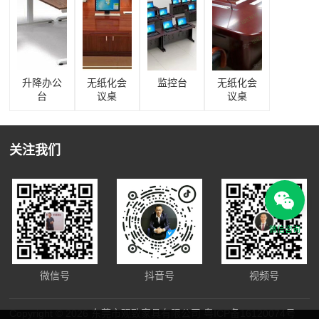
升降办公
无纸化会
监控台
无纸化会
台
议桌
议桌
关注我们
微信咨询
微信号
抖音号
视频号
Copyright © 2026 东莞市观致家具有限公司
粤ICP备16120074号