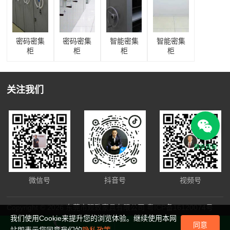
密码密集
密码密集
智能密集
智能密集
柜
柜
柜
柜
关注我们
微信咨询
微信号
抖音号
视频号
Copyright © 2026 东莞市观致家具有限公司
粤ICP备16120074号
我们使用Cookie来提升您的浏览体验。继续使用本网
同意