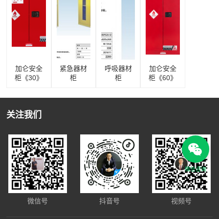
加仑安全
紧急器材
呼吸器材
加仑安全
柜《30》
柜
柜
柜《60》
关注我们
微信咨询
微信号
抖音号
视频号