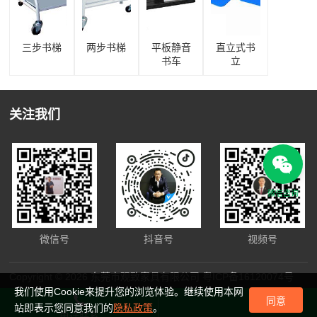
三步书梯
两步书梯
平板静音
直立式书
书车
立
关注我们
微信咨询
微信号
抖音号
视频号
Copyright © 2026 东莞市观致家具有限公司
粤ICP备16120074号
我们使用Cookie来提升您的浏览体验。继续使用本网
同意
站即表示您同意我们的
隐私政策
。
电话联系