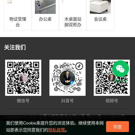
物证受理
办公桌
木桌面站
会议桌
台
脚双柜办
公桌
关注我们
微信咨询
微信号
抖音号
视频号
Copyright © 2026 东莞市观致家具有限公司
粤ICP备16120074号
我们使用Cookie来提升您的浏览体验。继续使用本网
同意
站即表示您同意我们的
隐私政策
。
电话联系