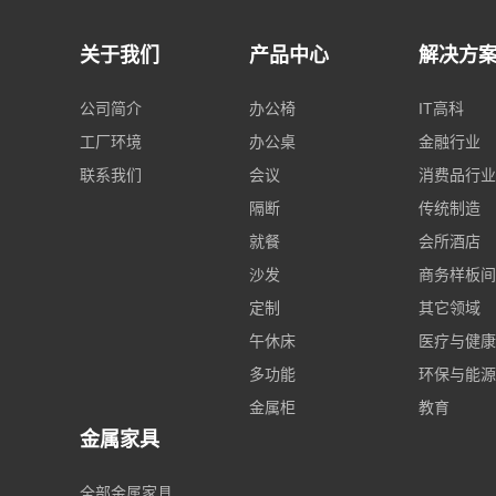
关于我们
产品中心
解决方
公司简介
办公椅
IT高科
工厂环境
办公桌
金融行业
联系我们
会议
消费品行业
隔断
传统制造
就餐
会所酒店
沙发
商务样板间
定制
其它领域
午休床
医疗与健康
多功能
环保与能源
金属柜
教育
金属家具
全部金属家具