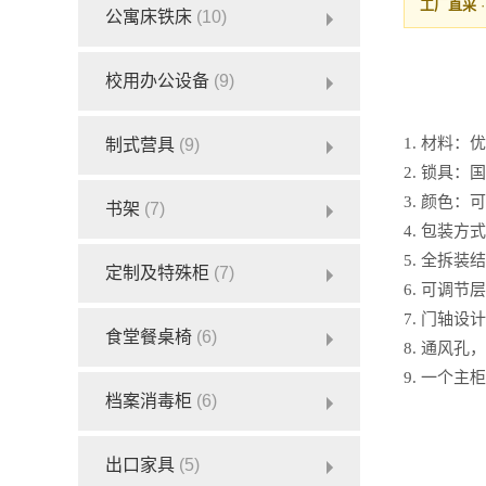
工厂直采
公寓床铁床
(10)
校用办公设备
(9)
1. 材料
制式营具
(9)
2. 锁具
3. 颜色
书架
(7)
4. 包装
5. 全拆
定制及特殊柜
(7)
6. 可调
7. 门轴
食堂餐桌椅
(6)
8. 通风孔
9. 一个
档案消毒柜
(6)
出口家具
(5)