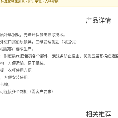
· 标准化金属家具 · 起订量低 · 支持定制
产品详情
：优质冷轧钢板，先进环保静电喷涂技术。
：国外进口赛伯乐锁具，三级管理钥匙（可提供）
：可根据客户要求生产。
方式：耐磨损PE膜包裹各个部件，泡沫条防止撞击，优质五层瓦楞纸箱
装结构，方便运输，易于组装。
节层板，衣杆使用方便。
设计，方便安装使用。
，卡槽。
主柜可连接多个副柜（需客户要求）
相关推荐