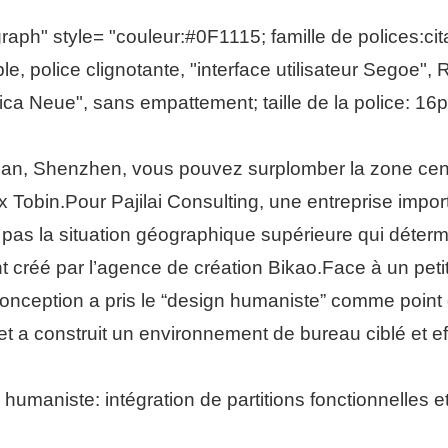
ph" style= "couleur:#0F1115; famille de polices:citati
le, police clignotante, "interface utilisateur Segoe"
ica Neue", sans empattement; taille de la police: 16px
an, Shenzhen, vous pouvez surplomber la zone cen
x Tobin.Pour Pajilai Consulting, une entreprise impo
 pas la situation géographique supérieure qui détermi
t créé par l’agence de création Bikao.Face à un peti
onception a pris le “design humaniste” comme point d
, et a construit un environnement de bureau ciblé et ef
umaniste: intégration de partitions fonctionnelles et