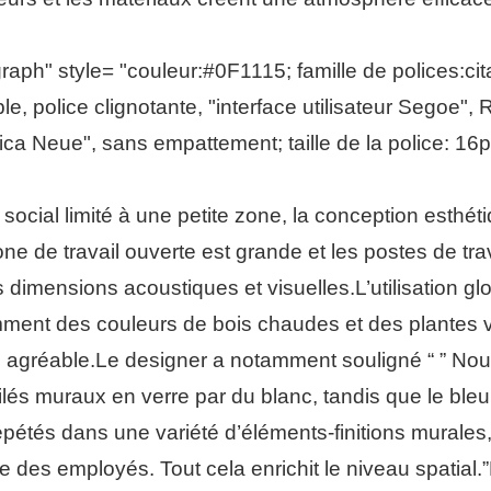
ph" style= "couleur:#0F1115; famille de polices:citati
le, police clignotante, "interface utilisateur Segoe"
ica Neue", sans empattement; taille de la police: 16px
ocial limité à une petite zone, la conception esthéti
zone de travail ouverte est grande et les postes de tra
 dimensions acoustiques et visuelles.L’utilisation gl
emment des couleurs de bois chaudes et des plantes v
 agréable.Le designer a notamment souligné “ ” Nou
ilés muraux en verre par du blanc, tandis que le bleu
épétés dans une variété d’éléments-finitions murale
des employés. Tout cela enrichit le niveau spatial.”