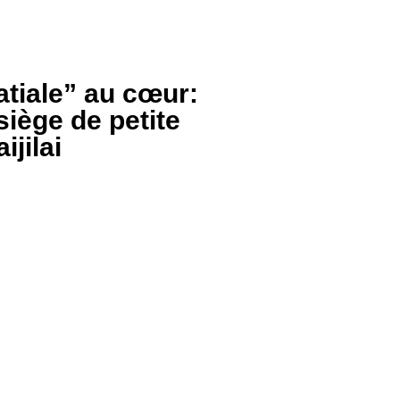
atiale” au cœur:
iège de petite
ijilai