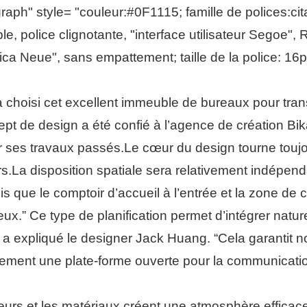
ph" style= "couleur:#0F1115; famille de polices:citati
le, police clignotante, "interface utilisateur Segoe"
ica Neue", sans empattement; taille de la police: 16px
a choisi cet excellent immeuble de bureaux pour tra
ept de design a été confié à l’agence de création Bik
 ses travaux passés.Le cœur du design tourne toujo
urs.La disposition spatiale sera relativement indépe
is que le comptoir d’accueil à l’entrée et la zone de 
ux.” Ce type de planification permet d’intégrer nature
, a expliqué le designer Jack Huang. “Cela garantit n
galement une plate-forme ouverte pour la communicatio
leurs et les matériaux créent une atmosphère efficac