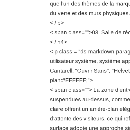
que l’un des thèmes de la marque,
du verre et des murs physiques.
< / p>
< span class="">03. Salle de réc
< / h4>
< p class = "ds-markdown-paragra
utilisateur système, système app
Cantarell, "Ouvrir Sans", "Helvet
plan:#FFFFFF;">
< span class=""> La zone d’entr
suspendues au-dessus, comme un
claire offrent un arrière-plan élé
d’attente des visiteurs, ce qui r
surface adopte une approche simp