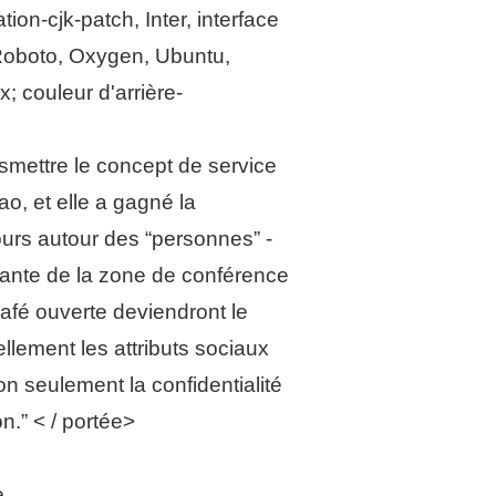
on-cjk-patch, Inter, interface
, Roboto, Oxygen, Ubuntu,
; couleur d'arrière-
nsmettre le concept de service
ao, et elle a gagné la
urs autour des “personnes” -
ndante de la zone de conférence
café ouverte deviendront le
llement les attributs sociaux
on seulement la confidentialité
n.” < / portée>
e