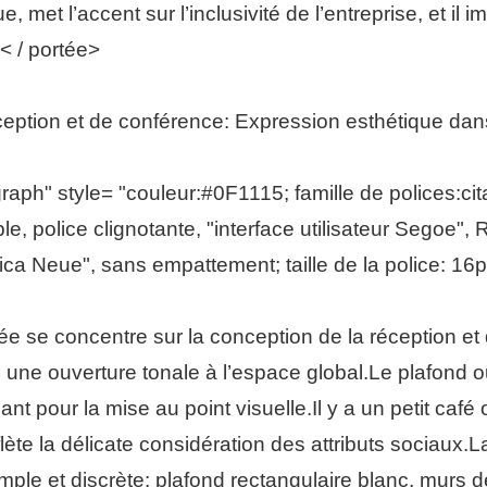
 met l’accent sur l’inclusivité de l’entreprise, et il
< / portée>
eption et de conférence: Expression esthétique dans 
ph" style= "couleur:#0F1115; famille de polices:citati
le, police clignotante, "interface utilisateur Segoe"
ica Neue", sans empattement; taille de la police: 16px
ée se concentre sur la conception de la réception e
e ouverture tonale à l’espace global.Le plafond ou
gant pour la mise au point visuelle.Il y a un petit café
eflète la délicate considération des attributs sociaux.L
le et discrète: plafond rectangulaire blanc, murs de