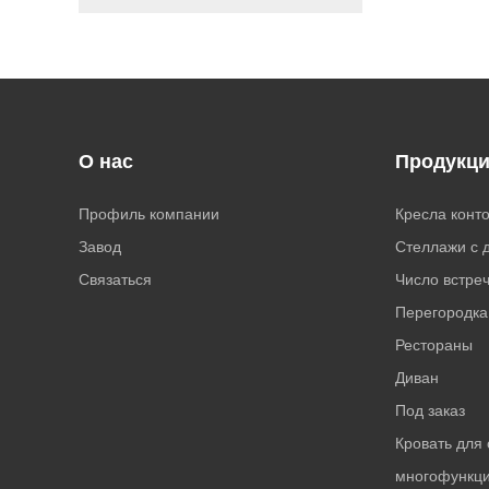
О нас
Продукц
Профиль компании
Кресла конт
Завод
Стеллажи с 
Связаться
Число встре
Перегородка
Рестораны
Диван
Под заказ
Кровать для
многофункц