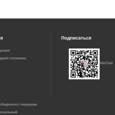
ия
Подписаться
орские
двумя полкамиa
WeChat
ч
 обеденного перерыва
иональный