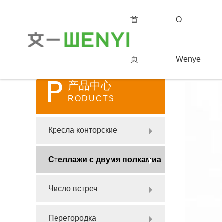
首
О
页
Wenye
首页
>
产品
P
产品中心
RODUCTS
Кресла конторские
Стеллажи с двумя полкамиa
Число встреч
Перегородка