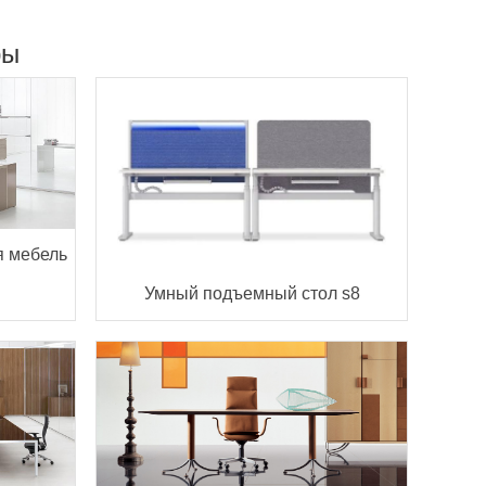
ры
я мебель
Умный подъемный стол s8