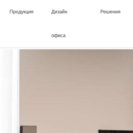
Продукция
Дизайн
Решения
офиса
中心
>
Подъемный стол
> Интеллектуальный подъемный стол класса