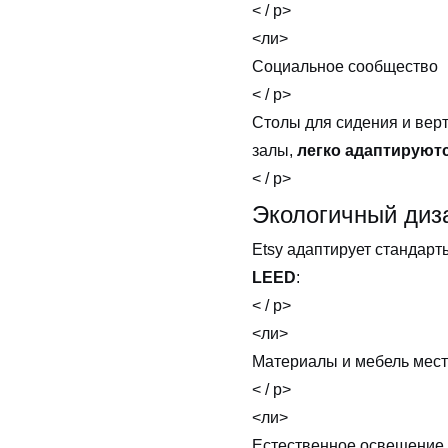
< / p>
<ли>
Социальное сообщество
< / p>
Столы для сидения и вер
залы,
легко адаптируют
< / p>
Экологичный диз
Etsy адаптирует стандарт
LEED
:
< / p>
<ли>
Материалы и мебель мест
< / p>
<ли>
Естественное освещение 