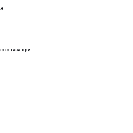
ан
ого газа при