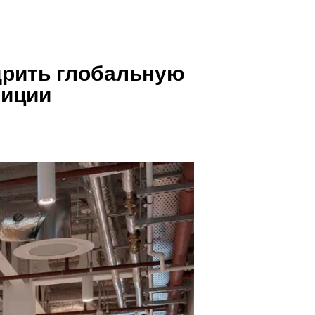
дрить глобальную
биции