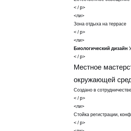
< / p>
<ли>
Зона отдыха на террасе
< / p>
<ли>
Биологический дизайн
< / p>
Местное мастерс
окружающей сре
Создано в сотрудничестве
< / p>
<ли>
Стойка регистрации, конф
< / p>
<ли>