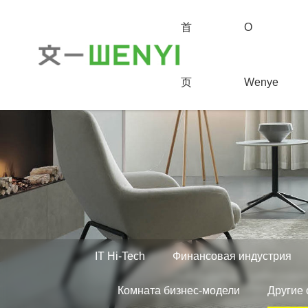
首
О
页
Wenye
IT Hi-Tech
Финансовая индустрия
Комната бизнес-модели
Другие 