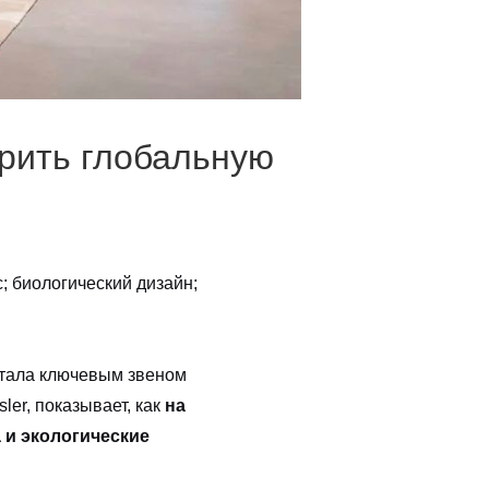
дрить глобальную
 биологический дизайн;
стала ключевым звеном
er, показывает, как
на
 и экологические