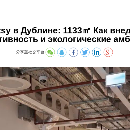
tsy в Дублине: 1133㎡ Как вне
тивность и экологические ам
分享至社交平台