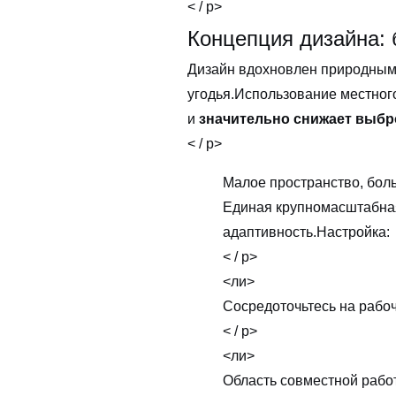
< / p>
Концепция дизайна:
Дизайн вдохновлен природным
угодья.Использование местного
и
значительно снижает выбр
< / p>
Малое пространство, бол
Единая крупномасштабная
адаптивность.Настройка:
< / p>
<ли>
Сосредоточьтесь на рабо
< / p>
<ли>
Область совместной рабо