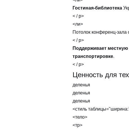
Гостиная-библиотека
Ук
< / p>
<ли>
Потолок конференц-зала 
< / p>
Поддерживает местную 
транспортировке
.
< / p>
Ценность для те
деленья
деленья
деленья
<стиль таблицы="ширина:
<тело>
<тр>