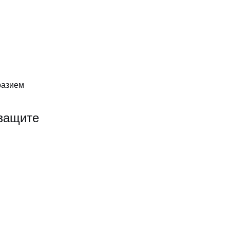
разием
 защите