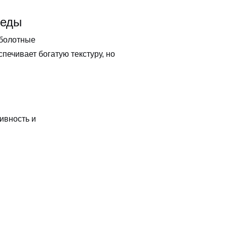
реды
-болотные
печивает богатую текстуру, но
ивность и