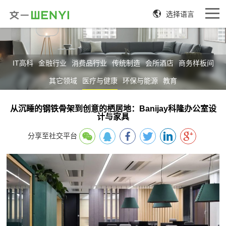
选择语言
IT高科
金融行业
消费品行业
传统制造
会所酒店
商务样板间
其它领域
医疗与健康
环保与能源
教育
从沉睡的钢铁骨架到创意的栖居地：Banijay科隆办公室设
计与家具
分享至社交平台