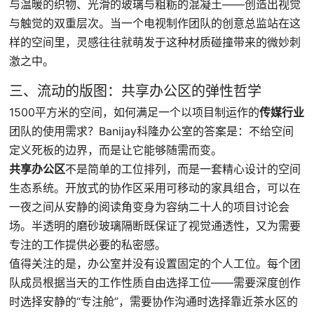
与温暖的织物、光滑的玻璃与粗粝的混凝土——创造出视觉
与触觉的双重层次。当一个电视制作团队的创意总监站在这
样的空间里，灵感往往就萌发于这种材质碰撞带来的微妙刺
激之中。
三、流动的版图：共享办公区的弹性哲学
1500平方米的空间，如何满足一个以项目制运作的
传媒行业
团队的使用需求？Banijay科隆办公室的答案是：不给空间
定义死板的边界，而是让它能够随需而变。
共享办公区
不是简单的工位排列，而是一套精心设计的空间
生态系统。开放式的协作区采用可移动的家具组合，可以在
一夜之间从安静的阅读角变身为容纳二十人的项目讨论会
场。半透明的磨砂玻璃隔断既保证了视觉通透性，又为需要
专注的工作提供必要的私密感。
值得关注的是，办公室并没有设置固定的个人工位。每个团
队成员根据当天的工作性质自由选择工位——需要深度创作
时选择安静的“专注舱”，需要协作沟通时选择靠近茶水区的