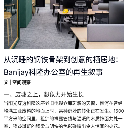
从沉睡的钢铁骨架到创意的栖居地：
Banijay科隆办公室的再生叙事
文 | 空间观察
一、废墟之上，想象力开始生长
当阳光穿透科隆这座老旧电缆仓库斑驳的天窗，倾泻在曾经
堆满工业废料的地面上时，某种奇妙的转化正在发生。1500
平方米的空间里，粗犷的裸露管线与温暖的木质饰面共处一
室，锈迹斑斑的钢梁与明快的色彩碰撞出令人惊喜的火花。