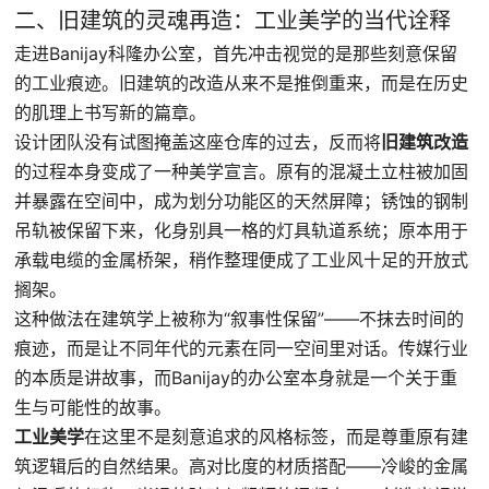
二、旧建筑的灵魂再造：工业美学的当代诠释
走进Banijay科隆办公室，首先冲击视觉的是那些刻意保留
的工业痕迹。旧建筑的改造从来不是推倒重来，而是在历史
的肌理上书写新的篇章。
设计团队没有试图掩盖这座仓库的过去，反而将
旧建筑改造
的过程本身变成了一种美学宣言。原有的混凝土立柱被加固
并暴露在空间中，成为划分功能区的天然屏障；锈蚀的钢制
吊轨被保留下来，化身别具一格的灯具轨道系统；原本用于
承载电缆的金属桥架，稍作整理便成了工业风十足的开放式
搁架。
这种做法在建筑学上被称为“叙事性保留”——不抹去时间的
痕迹，而是让不同年代的元素在同一空间里对话。传媒行业
的本质是讲故事，而Banijay的办公室本身就是一个关于重
生与可能性的故事。
工业美学
在这里不是刻意追求的风格标签，而是尊重原有建
筑逻辑后的自然结果。高对比度的材质搭配——冷峻的金属