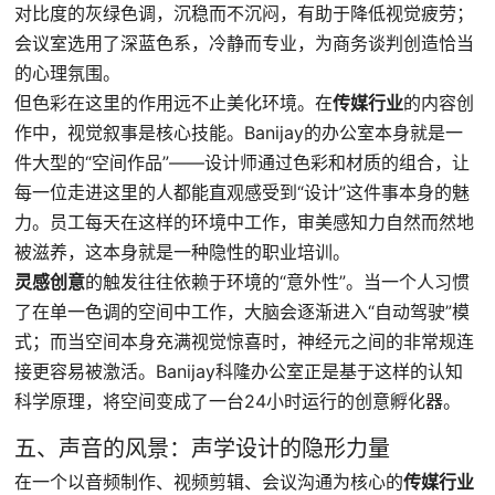
对比度的灰绿色调，沉稳而不沉闷，有助于降低视觉疲劳；
会议室选用了深蓝色系，冷静而专业，为商务谈判创造恰当
的心理氛围。
但色彩在这里的作用远不止美化环境。在
传媒行业
的内容创
作中，视觉叙事是核心技能。Banijay的办公室本身就是一
件大型的“空间作品”——设计师通过色彩和材质的组合，让
每一位走进这里的人都能直观感受到“设计”这件事本身的魅
力。员工每天在这样的环境中工作，审美感知力自然而然地
被滋养，这本身就是一种隐性的职业培训。
灵感创意
的触发往往依赖于环境的“意外性”。当一个人习惯
了在单一色调的空间中工作，大脑会逐渐进入“自动驾驶”模
式；而当空间本身充满视觉惊喜时，神经元之间的非常规连
接更容易被激活。Banijay科隆办公室正是基于这样的认知
科学原理，将空间变成了一台24小时运行的创意孵化器。
五、声音的风景：声学设计的隐形力量
在一个以音频制作、视频剪辑、会议沟通为核心的
传媒行业