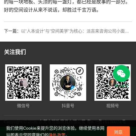
的每一块地板、头顶的每一盏灯，都已经是故事的一部分。
好的空间设计从来不说话，却胜过千言万语。
下一篇：
以“人本设计”与“空间美学”为核心：派吉来咨询公司小面积总部办公环境设计
关注我们
微信咨询
微信号
抖音号
视频号
Copyright © 2026 东莞市观致家具有限公司
粤ICP备16120074号
我们使用Cookie来提升您的浏览体验。继续使用本网
同意
站即表示您同意我们的
隐私政策
。