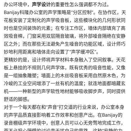
办公环境中，
声学设计
的重要性怎么强调都不为过。
Banijay科隆办公室的声学策略是“分区控制”。在协作区，天
花板安装了定制化的声学吸音板，这些模块化的几何形状同
时也是空间装饰的元素；在专注工作区，墙体内部填充了高
效吸音棉，门窗采用双层隔音玻璃，将外部噪音隔绝在安静
区之外；而在那些无法避免产生噪音的功能区域，设计师巧
妙地利用距离和墙体走向设置了“声学缓冲区”。
更精妙的是，设计师将声学材料本身融入了空间叙事。天花
板上悬挂的不规则几何声学体，既有优秀的吸音性能，又像
是一组抽象雕塑；墙面上的木丝吸音板采用自然原木色，为
冷峻的工业空间增添了一丝有机的温度；就连地面都暗藏玄
机——一种新型的声学软性地材能够吸收脚步声，同时提供
舒适的脚感。
对于一个每天都在和“声音”打交道的行业来说，办公室本身
的声学品质直接影响着工作效率和创意产出。在Banijay的
录音棚级声学环境中，创意人员可以心无旁骛地完成工作，
而不必担心隔壁的讨论声干扰自己的思路。这种“安静的力