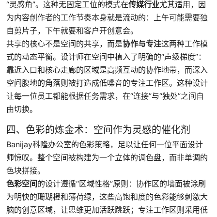
“灵感角”。这种无固定工位的模式在
传媒行业
尤其适用，因
为内容创作者的工作节奏本身就是流动的：上午可能需要独
自剪片子，下午就要和客户开创意会。
共享的核心不是空间的共享，而是
协作与专注
这两种工作模
式的动态平衡。设计师在空间中植入了明确的“声级梯度”：
靠近入口和核心走廊的区域是高频互动的协作地带，而深入
空间腹地的角落则被打造成低噪音的专注工作区。这种设计
让每一位员工都能根据任务需求，在“连接”与“独处”之间自
由切换。
四、色彩的炼金术：空间作为灵感的催化剂
Banijay科隆办公室的色彩策略，足以让任何一位平面设计
师惊叹。整个空间被构建为一个立体的调色盘，而非单调的
色块拼接。
色彩空间
的设计遵循“区域性格”原则：协作区的墙面被涂刷
为明快的珊瑚橙和薄荷绿，这些高饱和度的色彩能够刺激大
脑的创意区域，让思维更加活跃跳跃；专注工作区则采用低