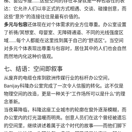
梯、窗边卡座……这些空间的存在本身就是一种包容性的表
达：它允许人们以非正式的方式相遇、交谈、碰撞创意，而
这些“意外”的连接往往是最有价值的。
多元与包容
还体现在对个体需求的全方位尊重。办公室设置
了祈祷/冥想室、母婴室、无障碍通道、不同的光线强度区
域……每个人都能在这里找到属于自己的“舒适区”。当空间
对多元个体表现出尊重与包容时，居住其中的人们也会自然
而然地内化这种价值观。
七、结语：空间即叙事
从废弃的电缆仓库到欧洲传媒行业的标杆办公空间，
Banijay科隆办公室完成了一次令人信服的转化。这不仅是
物理空间的改造，更是一种关于“工作场所可以是什么”的理
念革新。
当夜幕降临，科隆这座工业城市的轮廓在窗外逐渐模糊，而
办公室内的灯光温暖而明亮。创意人员们在这个曾经被遗忘
的空间里，继续讲述着属于这个时代的故事——而他们脚下