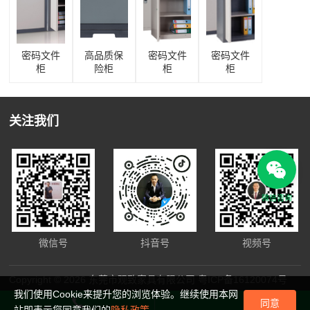
密码文件
高品质保
密码文件
密码文件
柜
险柜
柜
柜
关注我们
微信咨询
微信号
抖音号
视频号
Copyright © 2026 东莞市观致家具有限公司
粤ICP备16120074号
我们使用Cookie来提升您的浏览体验。继续使用本网
同意