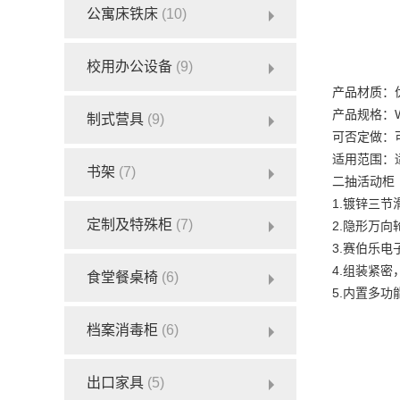
公寓床铁床
(10)
校用办公设备
(9)
产品材质：
产品规格：W4
制式营具
(9)
可否定做：
适用范围：
书架
(7)
二抽活动柜
1.镀锌三节滑
定制及特殊柜
(7)
2.隐形万向
3.赛伯乐电
4.组装紧
食堂餐桌椅
(6)
5.内置多
档案消毒柜
(6)
出口家具
(5)