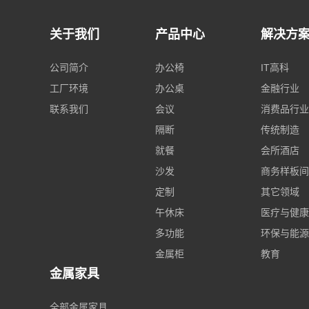
关于我们
产品中心
解决方
公司简介
办公椅
IT高科
工厂环境
办公桌
金融行业
联系我们
会议
消费品行业
隔断
传统制造
就餐
会所酒店
沙发
商务样板间
定制
其它领域
午休床
医疗与健康
多功能
环保与能源
金属柜
教育
金属家具
全部金属家具