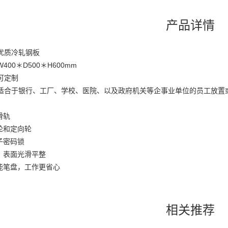
产品详情
优质冷轧钢板
00＊D500＊H600mm
可定制
适合于银行、工厂、学校、医院、以及政府机关等企事业单位的员工放置
轨
轮和定向轮
子密码锁
密，表面光滑平整
功能笔盘，工作更省心
相关推荐