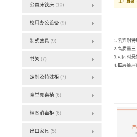
工厂直采
公寓床铁床
(10)
校用办公设备
(9)
1.凯宾耐
制式营具
(9)
2.高质量
3.可同时悬
书架
(7)
4.每层抽
定制及特殊柜
(7)
食堂餐桌椅
(6)
档案消毒柜
(6)
出口家具
(5)