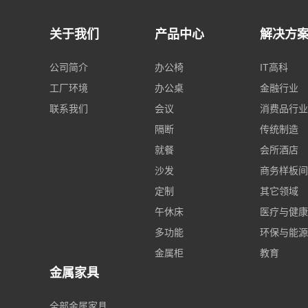
关于我们
产品中心
解决方
公司简介
办公椅
IT高科
工厂环境
办公桌
金融行业
联系我们
会议
消费品行业
隔断
传统制造
就餐
会所酒店
沙发
商务样板间
定制
其它领域
午休床
医疗与健康
多功能
环保与能源
金属柜
教育
金属家具
全部金属家具