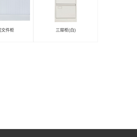
门文件柜
三屉柜(白)