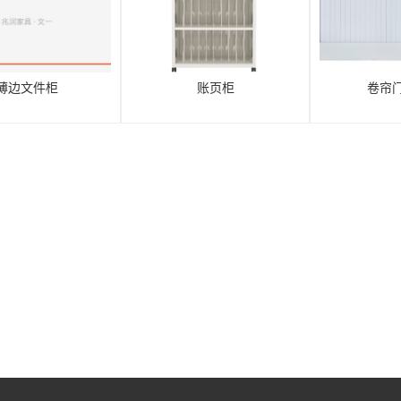
薄边文件柜
账页柜
卷帘